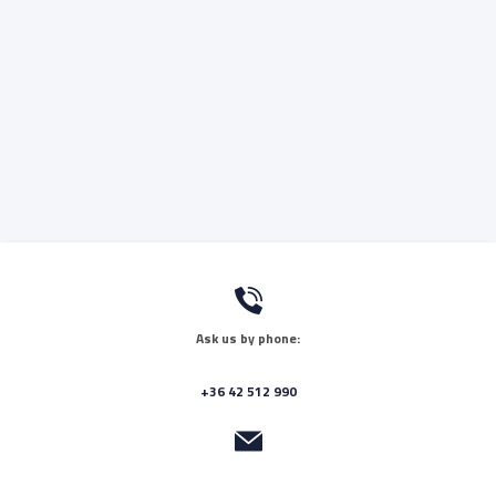
Ask us by phone:
+36 42 512 990
Send us a message: